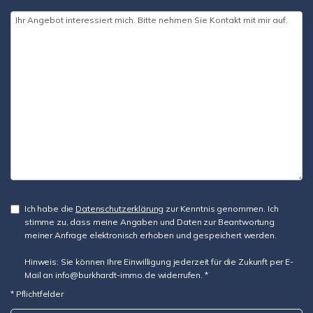
Ich habe die
Datenschutzerklärung
zur Kenntnis genommen. Ich
stimme zu, dass meine Angaben und Daten zur Beantwortung
meiner Anfrage elektronisch erhoben und gespeichert werden.
Hinweis: Sie können Ihre Einwilligung jederzeit für die Zukunft per E-
Mail an info@burkhardt-immo.de widerrufen. *
* Pflichtfelder