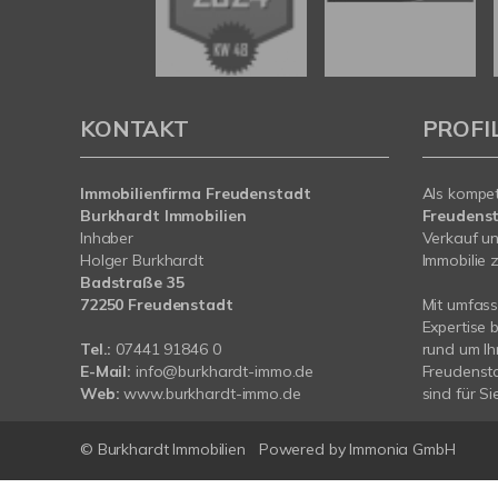
KONTAKT
PROFI
Immobilienfirma Freudenstadt
Als kompe
Burkhardt Immobilien
Freudens
Inhaber
Verkauf un
Holger Burkhardt
Immobilie z
Badstraße 35
72250 Freudenstadt
Mit umfas
Expertise 
Tel.:
07441 91846 0
rund um Ih
E-Mail:
info@burkhardt-immo.de
Freudensta
Web:
www.burkhardt-immo.de
sind für Si
© Burkhardt Immobilien
Powered by Immonia GmbH