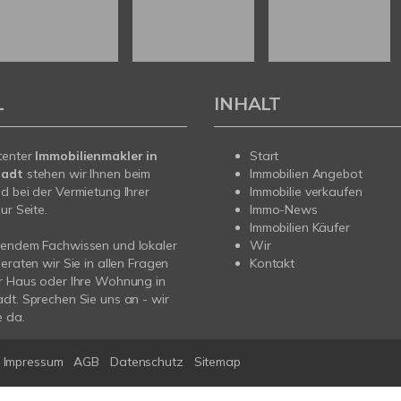
L
INHALT
tenter
Immobilienmakler in
Start
tadt
stehen wir Ihnen beim
Immobilien Angebot
d bei der Vermietung Ihrer
Immobilie verkaufen
ur Seite.
Immo-News
Immobilien Käufer
sendem Fachwissen und lokaler
Wir
beraten wir Sie in allen Fragen
Kontakt
r Haus oder Ihre Wohnung in
dt. Sprechen Sie uns an - wir
e da.
Impressum
AGB
Datenschutz
Sitemap