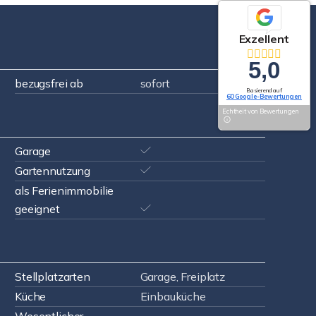
Exzellent
5,0
bezugsfrei ab
sofort
Basierend auf
60 Google-Bewertungen
Echtheit von Bewertungen
Garage
Gartennutzung
als Ferienimmobilie
geeignet
Stellplatzarten
Garage, Freiplatz
Küche
Einbauküche