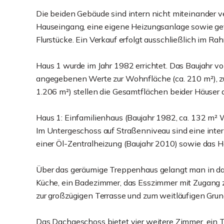
Die beiden Gebäude sind intern nicht miteinander v
Hauseingang, eine eigene Heizungsanlage sowie ge
Flurstücke. Ein Verkauf erfolgt ausschließlich im R
Haus 1 wurde im Jahr 1982 errichtet. Das Baujahr v
angegebenen Werte zur Wohnfläche (ca. 210 m²), zu
1.206 m²) stellen die Gesamtflächen beider Häuser d
Haus 1: Einfamilienhaus (Baujahr 1982, ca. 132 m²
Im Untergeschoss auf Straßenniveau sind eine inter
einer Öl-Zentralheizung (Baujahr 2010) sowie das He
Über das geräumige Treppenhaus gelangt man in das
Küche, ein Badezimmer, das Esszimmer mit Zugan
zur großzügigen Terrasse und zum weitläufigen Grun
Das Dachgeschoss bietet vier weitere Zimmer, ein T