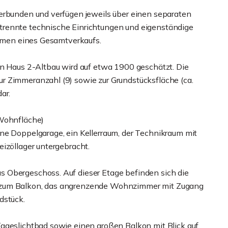
erbunden und verfügen jeweils über einen separaten
trennte technische Einrichtungen und eigenständige
ahmen eines Gesamtverkaufs.
on Haus 2-Altbau wird auf etwa 1900 geschätzt. Die
r Zimmeranzahl (9) sowie zur Grundstücksfläche (ca.
ar.
 Wohnfläche)
ne Doppelgarage, ein Kellerraum, der Technikraum mit
izöllager untergebracht.
 Obergeschoss. Auf dieser Etage befinden sich die
g zum Balkon, das angrenzende Wohnzimmer mit Zugang
dstück.
ageslichtbad sowie einen großen Balkon mit Blick auf