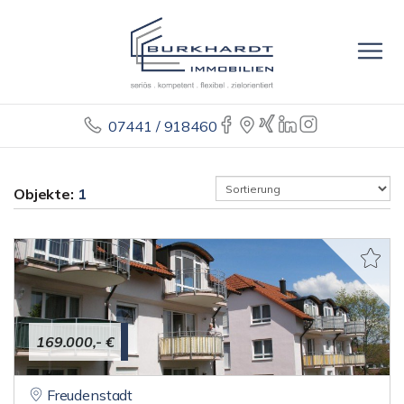
07441 / 918460
Objekte:
1
169.000,- €
Freudenstadt