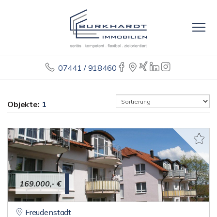
07441 / 918460
Objekte:
1
169.000,- €
Freudenstadt