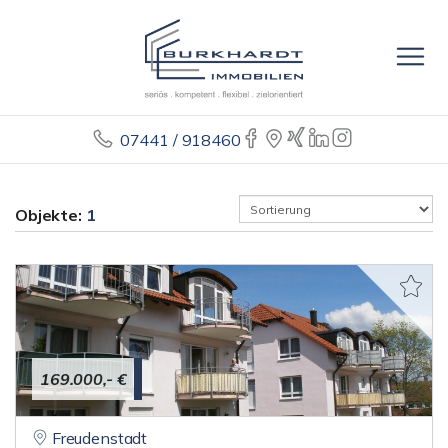
07441 / 918460
Objekte:
1
169.000,- €
Freudenstadt