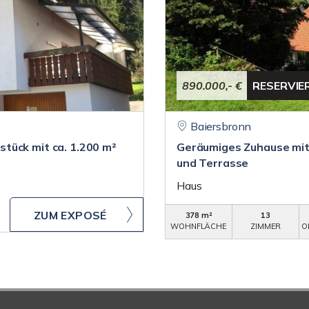
890.000,- €
RESERVIE
Baiersbronn
tück mit ca. 1.200 m²
Geräumiges Zuhause mit
und Terrasse
Haus
ZUM EXPOSÉ
378 m²
13
WOHNFLÄCHE
ZIMMER
O