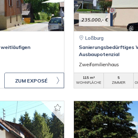
235.000,- €
Loßburg
weitläufigen
Sanierungsbedürftiges 
Ausbaupotenzial
Zweifamilienhaus
115 m²
5
ZUM EXPOSÉ
WOHNFLÄCHE
ZIMMER
O