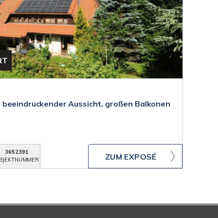
RT
 beeindruckender Aussicht, großen Balkonen
3652391
ZUM EXPOSÉ
BJEKTNUMMER