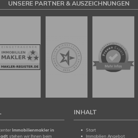
UNSERE PARTNER & AUSZEICHNUNGEN
L
INHALT
tenter
Immobilienmakler in
Start
tadt
stehen wir Ihnen beim
Immobilien Angebot