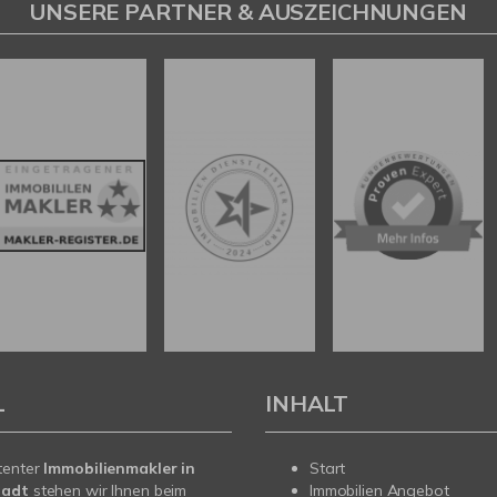
UNSERE PARTNER & AUSZEICHNUNGEN
L
INHALT
tenter
Immobilienmakler in
Start
tadt
stehen wir Ihnen beim
Immobilien Angebot