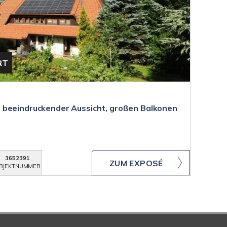
RT
 beeindruckender Aussicht, großen Balkonen
3652391
ZUM EXPOSÉ
BJEKTNUMMER