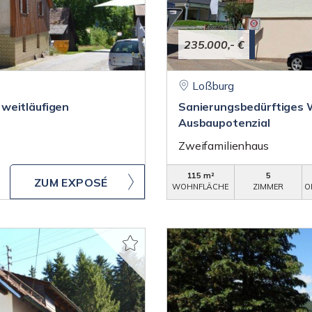
235.000,- €
Loßburg
weitläufigen
Sanierungsbedürftiges 
Ausbaupotenzial
Zweifamilienhaus
115 m²
5
ZUM EXPOSÉ
WOHNFLÄCHE
ZIMMER
O