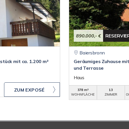
890.000,- €
RESERVIE
Baiersbronn
tück mit ca. 1.200 m²
Geräumiges Zuhause mit
und Terrasse
Haus
ZUM EXPOSÉ
378 m²
13
WOHNFLÄCHE
ZIMMER
O