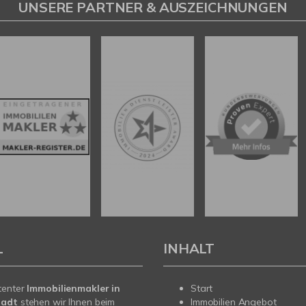
UNSERE PARTNER & AUSZEICHNUNGEN
L
INHALT
tenter
Immobilienmakler in
Start
tadt
stehen wir Ihnen beim
Immobilien Angebot