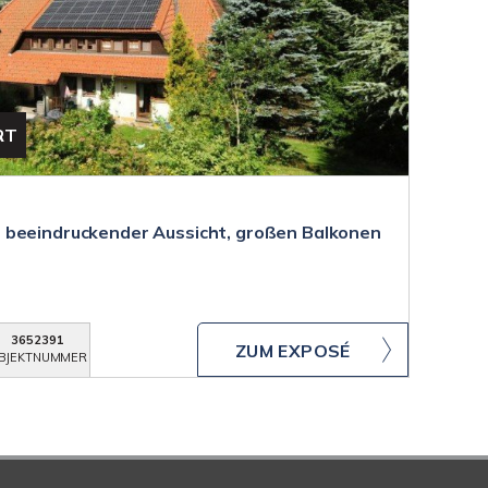
RT
 beeindruckender Aussicht, großen Balkonen
3652391
ZUM EXPOSÉ
BJEKTNUMMER