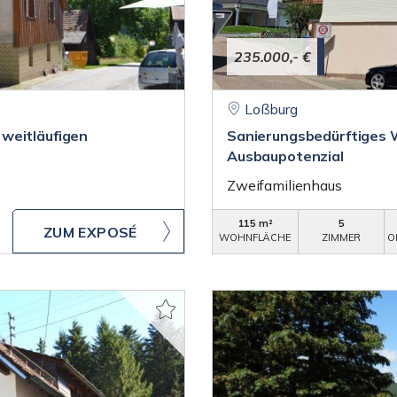
235.000,- €
Loßburg
weitläufigen
Sanierungsbedürftiges 
Ausbaupotenzial
Zweifamilienhaus
115 m²
5
ZUM EXPOSÉ
WOHNFLÄCHE
ZIMMER
O