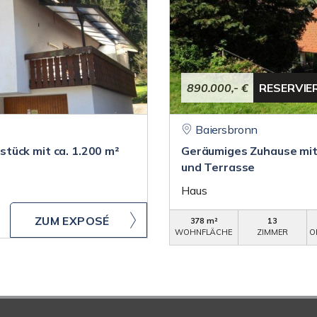
890.000,- €
RESERVIE
Baiersbronn
tück mit ca. 1.200 m²
Geräumiges Zuhause mit
und Terrasse
Haus
ZUM EXPOSÉ
378 m²
13
WOHNFLÄCHE
ZIMMER
O