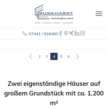
07441 / 918460
2
3
4
5
6
Zwei eigenständige Häuser auf
großem Grundstück mit ca. 1.200
m²