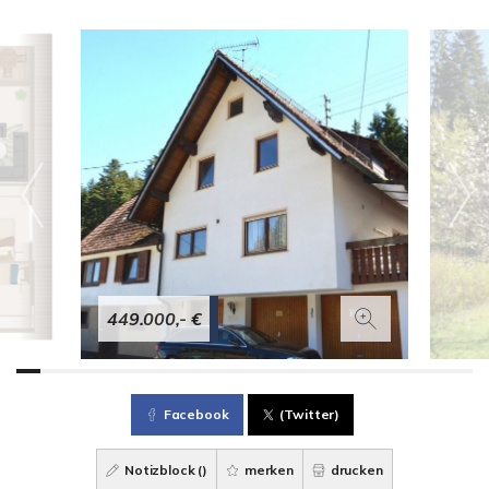
449.000,- €
Facebook
(Twitter)
Notizblock (
)
merken
drucken