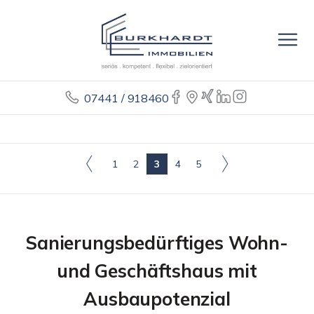
07441 / 918460
1
2
3
4
5
Sanierungsbedürftiges Wohn-
und Geschäftshaus mit
Ausbaupotenzial