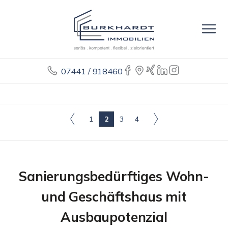
07441 / 918460
1
2
3
4
Sanierungsbedürftiges Wohn-
und Geschäftshaus mit
Ausbaupotenzial