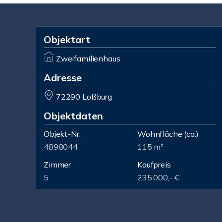
Objektart
Zweifamilienhaus
Adresse
72290 Loßburg
Objektdaten
Objekt-Nr.
Wohnfläche
(ca.)
4898044
115 m²
Zimmer
Kaufpreis
5
235.000,- €