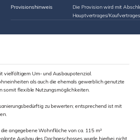
Provisionshinweis
Die Provision wird mit Abschl
Hauptvertrages/Kaufvertrages f
t vielfältigem Um- und Ausbaupotenzial.
ohneinheiten als auch die ehemals gewerblich genutzte
n somit flexible Nutzungsmöglichkeiten.
sanierungsbedürftig zu bewerten; entsprechend ist mit
en.
ch die angegebene Wohnfläche von ca. 115 m²
geplante Ausbau des Dachgeschosses wurde hierbei nicht